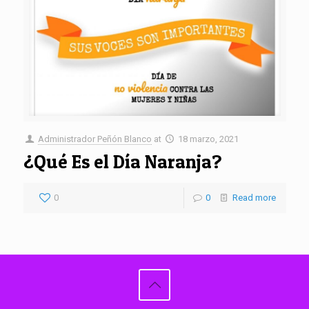
Administrador Peñón Blanco
at
18 marzo, 2021
¿Qué Es el Día Naranja?
0
0
Read more