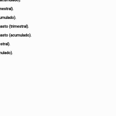
 (acumulado).
mestral).
cumulado).
asto (trimestral).
 gasto (acumulado).
stral).
mulado).